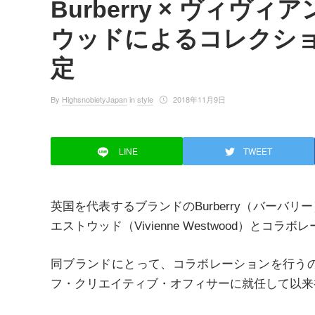
Burberry × ヴィヴ
ウッドによるコレクシ
定
By
HighsnobietyJapan
in
style
2018年11月9日
LINE
TWEET
英国を代表するブランドのBurberry（バーバリ
エストウッド（Vivienne Westwood）とコ
同ブランドにとって、コラボレーションを行うのは、リカ
フ・クリエイティブ・オフィサーに就任して以