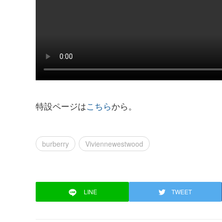
特設ページは
こちら
から。
burberry
Viviennewestwood
LINE
TWEET