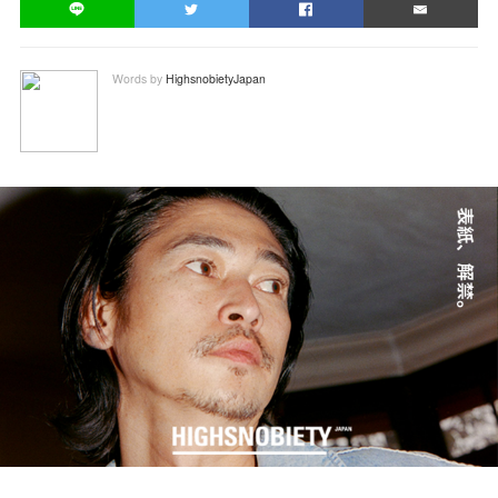
Words by
HighsnobietyJapan